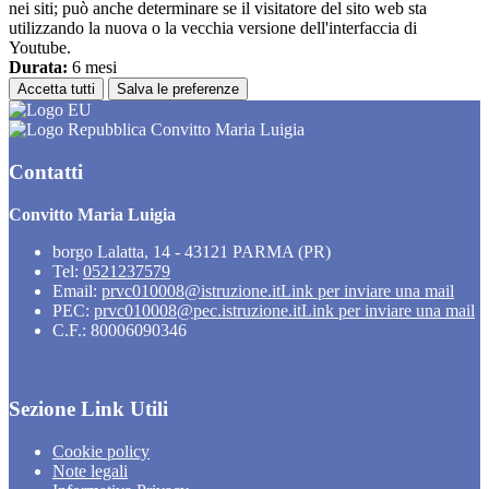
nei siti; può anche determinare se il visitatore del sito web sta
utilizzando la nuova o la vecchia versione dell'interfaccia di
Youtube.
Durata:
6 mesi
Accetta tutti
Salva le preferenze
Convitto Maria Luigia
Contatti
Convitto Maria Luigia
borgo Lalatta, 14 - 43121 PARMA (PR)
Tel:
0521237579
Email:
prvc010008@istruzione.it
Link per inviare una mail
PEC:
prvc010008@pec.istruzione.it
Link per inviare una mail
C.F.: 80006090346
Sezione Link Utili
Cookie policy
Note legali