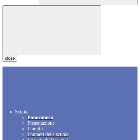
close
Scuola
Panoramica
Presentazione
I luoghi
I numeri della scuola
Le carte della scuola