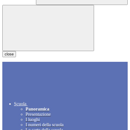
close
Scuola
Panoramica
Presentazione
I luoghi
I numeri della scuola
Le carte della scuola