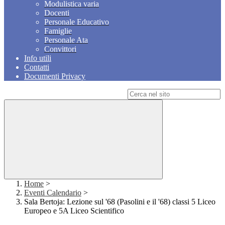
Modulistica varia
Docenti
Personale Educativo
Famiglie
Personale Ata
Convittori
Info utili
Contatti
Documenti Privacy
Campo di ricerca per le pagine del sito
Home
>
Eventi Calendario
>
Sala Bertoja: Lezione sul '68 (Pasolini e il '68) classi 5 Liceo
Europeo e 5A Liceo Scientifico