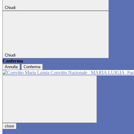
Chiudi
Chiudi
Conferma
Annulla
Conferma
Convitto Nazionale
MARIA LUIGIA
Pa
close