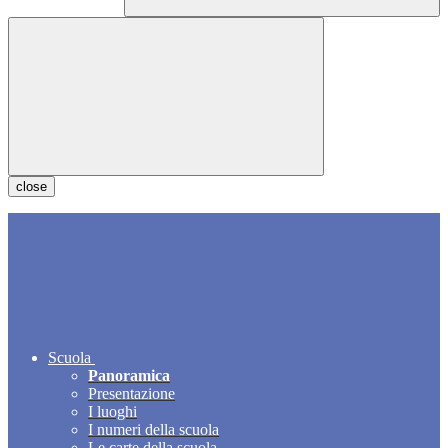
close
Scuola
Panoramica
Presentazione
I luoghi
I numeri della scuola
Le carte della scuola