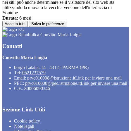
nei siti; può anche determinare se il visitatore del sito web sta
utilizzando la nuova o la vecchia versione dell'interfaccia di
Youtube.
Durata:
6 mesi
Accetta tutti
Salva le preferenze
Convitto Maria Luigia
Contatti
Convitto Maria Luigia
borgo Lalatta, 14 - 43121 PARMA (PR)
Tel:
0521237579
Email:
prvc010008@istruzione.it
Link per inviare una mail
PEC:
prvc010008@pec.istruzione.it
Link per inviare una mail
C.F.: 80006090346
Sezione Link Utili
Cookie policy
Note legali