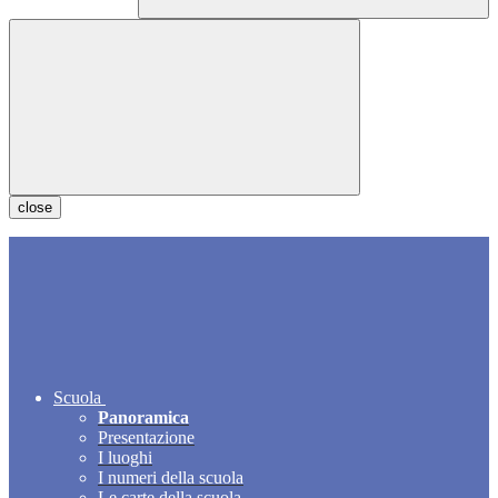
close
Scuola
Panoramica
Presentazione
I luoghi
I numeri della scuola
Le carte della scuola