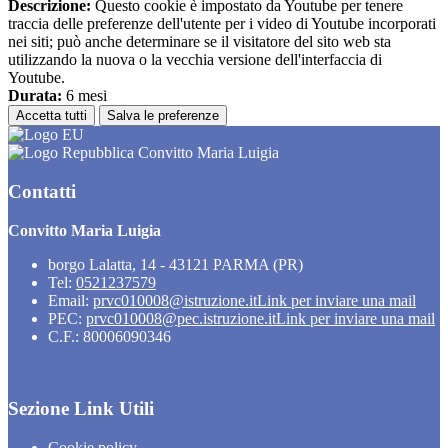
Descrizione:
Questo cookie è impostato da Youtube per tenere
traccia delle preferenze dell'utente per i video di Youtube incorporati
nei siti; può anche determinare se il visitatore del sito web sta
utilizzando la nuova o la vecchia versione dell'interfaccia di
Youtube.
Durata:
6 mesi
Accetta tutti
Salva le preferenze
Convitto Maria Luigia
Contatti
Convitto Maria Luigia
borgo Lalatta, 14 - 43121 PARMA (PR)
Tel:
0521237579
Email:
prvc010008@istruzione.it
Link per inviare una mail
PEC:
prvc010008@pec.istruzione.it
Link per inviare una mail
C.F.: 80006090346
Sezione Link Utili
Cookie policy