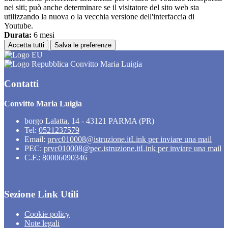
nei siti; può anche determinare se il visitatore del sito web sta
utilizzando la nuova o la vecchia versione dell'interfaccia di
Youtube.
Durata:
6 mesi
Accetta tutti
Salva le preferenze
Convitto Maria Luigia
Contatti
Convitto Maria Luigia
borgo Lalatta, 14 - 43121 PARMA (PR)
Tel:
0521237579
Email:
prvc010008@istruzione.it
Link per inviare una mail
PEC:
prvc010008@pec.istruzione.it
Link per inviare una mail
C.F.: 80006090346
Sezione Link Utili
Cookie policy
Note legali