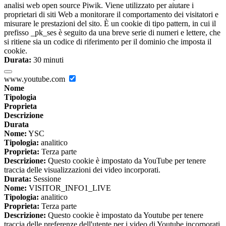
analisi web open source Piwik. Viene utilizzato per aiutare i
proprietari di siti Web a monitorare il comportamento dei visitatori e
misurare le prestazioni del sito. È un cookie di tipo pattern, in cui il
prefisso _pk_ses è seguito da una breve serie di numeri e lettere, che
si ritiene sia un codice di riferimento per il dominio che imposta il
cookie.
Durata:
30 minuti
www.youtube.com
Nome
Tipologia
Proprieta
Descrizione
Durata
Nome:
YSC
Tipologia:
analitico
Proprieta:
Terza parte
Descrizione:
Questo cookie è impostato da YouTube per tenere
traccia delle visualizzazioni dei video incorporati.
Durata:
Sessione
Nome:
VISITOR_INFO1_LIVE
Tipologia:
analitico
Proprieta:
Terza parte
Descrizione:
Questo cookie è impostato da Youtube per tenere
traccia delle preferenze dell'utente per i video di Youtube incorporati