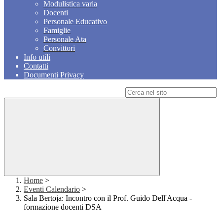
Modulistica varia
Docenti
Personale Educativo
Famiglie
Personale Ata
Convittori
Info utili
Contatti
Documenti Privacy
Campo di ricerca per le pagine del sito
Home
>
Eventi Calendario
>
Sala Bertoja: Incontro con il Prof. Guido Dell'Acqua -
formazione docenti DSA