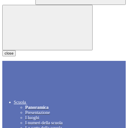
close
Scuola
Panoramica
Presentazione
I luoghi
I numeri della scuola
Le carte della scuola