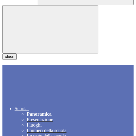
close
Scuola
Panoramica
Presentazione
I luoghi
I numeri della scuola
Le carte della scuola