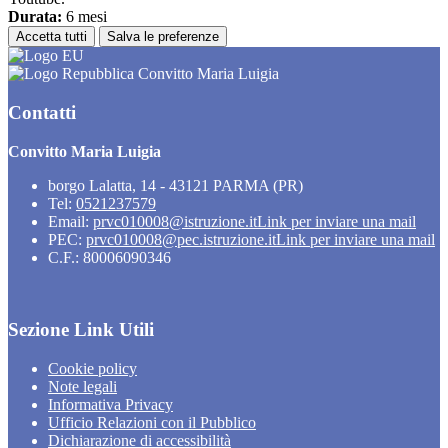
Durata:
6 mesi
Accetta tutti
Salva le preferenze
Convitto Maria Luigia
Contatti
Convitto Maria Luigia
borgo Lalatta, 14 - 43121 PARMA (PR)
Tel:
0521237579
Email:
prvc010008@istruzione.it
Link per inviare una mail
PEC:
prvc010008@pec.istruzione.it
Link per inviare una mail
C.F.: 80006090346
Sezione Link Utili
Cookie policy
Note legali
Informativa Privacy
Ufficio Relazioni con il Pubblico
Dichiarazione di accessibilità