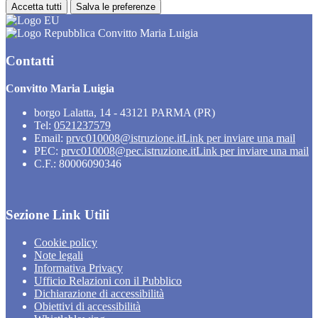
Accetta tutti
Salva le preferenze
Convitto Maria Luigia
Contatti
Convitto Maria Luigia
borgo Lalatta, 14 - 43121 PARMA (PR)
Tel:
0521237579
Email:
prvc010008@istruzione.it
Link per inviare una mail
PEC:
prvc010008@pec.istruzione.it
Link per inviare una mail
C.F.: 80006090346
Sezione Link Utili
Cookie policy
Note legali
Informativa Privacy
Ufficio Relazioni con il Pubblico
Dichiarazione di accessibilità
Obiettivi di accessibilità