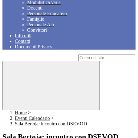
Modulistica varia
Docenti
Personale Educativo
Famiglie
Personale Ata
Convittori
Info utili
Contatti
Documenti Privacy
Campo di ricerca per le pagine del sito
Home
>
Eventi Calendario
>
Sala Bertoja: incontro con DSEVOD
Sala Bertoja: incontro con DSEVOD