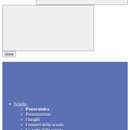
close
Scuola
Panoramica
Presentazione
I luoghi
I numeri della scuola
Le carte della scuola