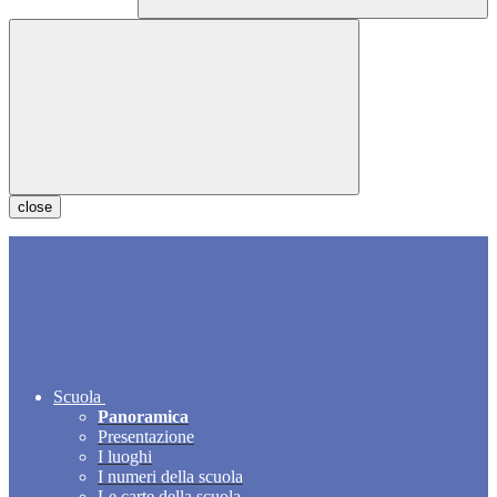
close
Scuola
Panoramica
Presentazione
I luoghi
I numeri della scuola
Le carte della scuola