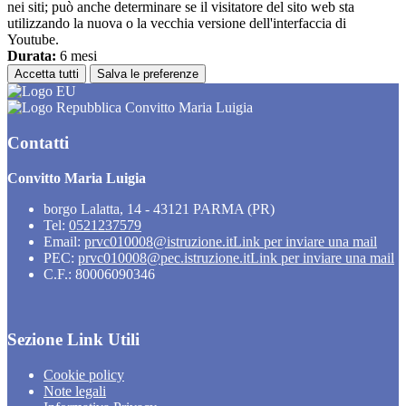
nei siti; può anche determinare se il visitatore del sito web sta
utilizzando la nuova o la vecchia versione dell'interfaccia di
Youtube.
Durata:
6 mesi
Accetta tutti
Salva le preferenze
Convitto Maria Luigia
Contatti
Convitto Maria Luigia
borgo Lalatta, 14 - 43121 PARMA (PR)
Tel:
0521237579
Email:
prvc010008@istruzione.it
Link per inviare una mail
PEC:
prvc010008@pec.istruzione.it
Link per inviare una mail
C.F.: 80006090346
Sezione Link Utili
Cookie policy
Note legali