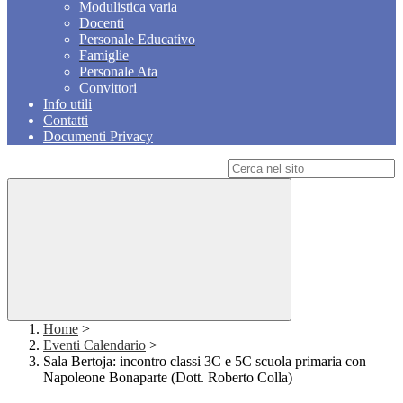
Modulistica varia
Docenti
Personale Educativo
Famiglie
Personale Ata
Convittori
Info utili
Contatti
Documenti Privacy
Campo di ricerca per le pagine del sito
Home
>
Eventi Calendario
>
Sala Bertoja: incontro classi 3C e 5C scuola primaria con
Napoleone Bonaparte (Dott. Roberto Colla)