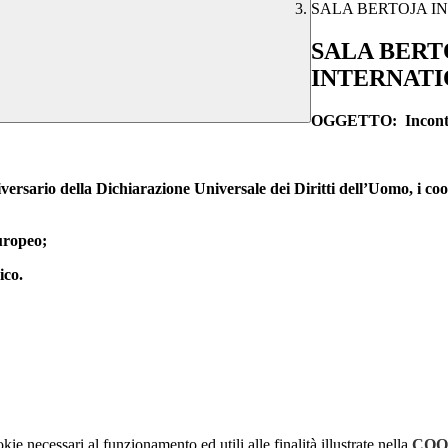
SALA BERTOJA 
SALA BERT
INTERNAT
OGGETTO: Incontro
ario della Dichiarazione Universale dei Diritti dell’Uomo, i coor
europeo;
ico.
kie necessari al funzionamento ed utili alle finalità illustrate nella
COO