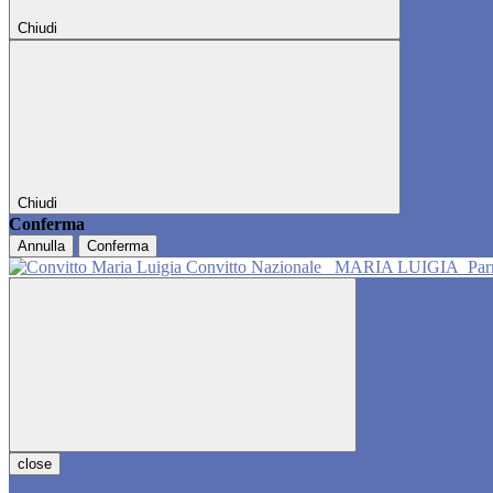
Chiudi
Chiudi
Conferma
Annulla
Conferma
Convitto Nazionale
MARIA LUIGIA
Pa
close