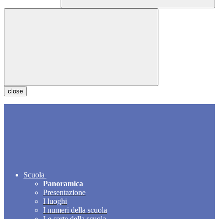
close
Scuola
Panoramica
Presentazione
I luoghi
I numeri della scuola
Le carte della scuola