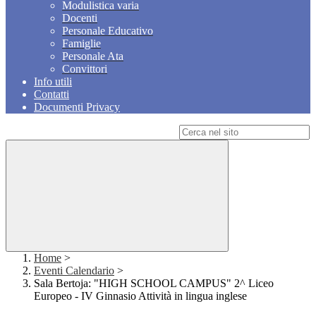
Modulistica varia
Docenti
Personale Educativo
Famiglie
Personale Ata
Convittori
Info utili
Contatti
Documenti Privacy
Campo di ricerca per le pagine del sito
Home
>
Eventi Calendario
>
Sala Bertoja: "HIGH SCHOOL CAMPUS" 2^ Liceo
Europeo - IV Ginnasio Attività in lingua inglese