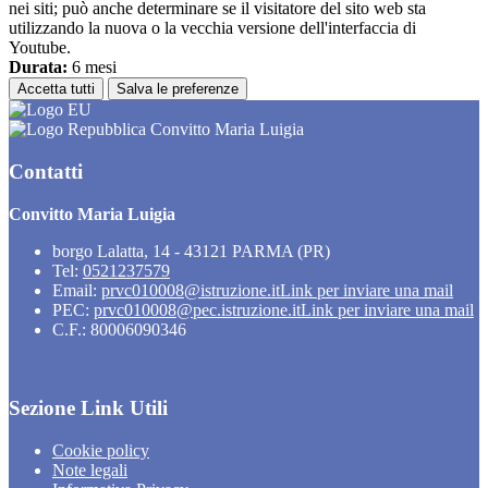
nei siti; può anche determinare se il visitatore del sito web sta
utilizzando la nuova o la vecchia versione dell'interfaccia di
Youtube.
Durata:
6 mesi
Accetta tutti
Salva le preferenze
Convitto Maria Luigia
Contatti
Convitto Maria Luigia
borgo Lalatta, 14 - 43121 PARMA (PR)
Tel:
0521237579
Email:
prvc010008@istruzione.it
Link per inviare una mail
PEC:
prvc010008@pec.istruzione.it
Link per inviare una mail
C.F.: 80006090346
Sezione Link Utili
Cookie policy
Note legali