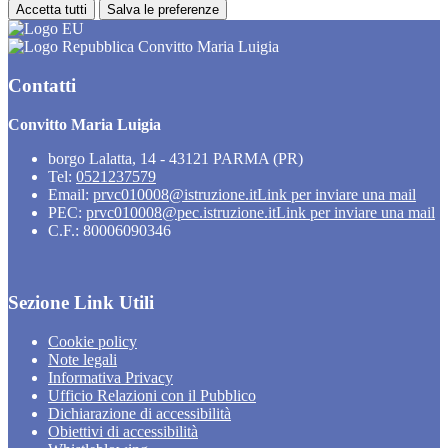
Accetta tutti
Salva le preferenze
Convitto Maria Luigia
Contatti
Convitto Maria Luigia
borgo Lalatta, 14 - 43121 PARMA (PR)
Tel:
0521237579
Email:
prvc010008@istruzione.it
Link per inviare una mail
PEC:
prvc010008@pec.istruzione.it
Link per inviare una mail
C.F.: 80006090346
Sezione Link Utili
Cookie policy
Note legali
Informativa Privacy
Ufficio Relazioni con il Pubblico
Dichiarazione di accessibilità
Obiettivi di accessibilità