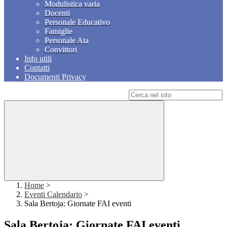
Modulistica varia
Docenti
Personale Educativo
Famiglie
Personale Ata
Convittori
Info utili
Contatti
Documenti Privacy
Campo di ricerca per le pagine del sito
Home
>
Eventi Calendario
>
Sala Bertoja: Giornate FAI eventi
Sala Bertoja: Giornate FAI eventi