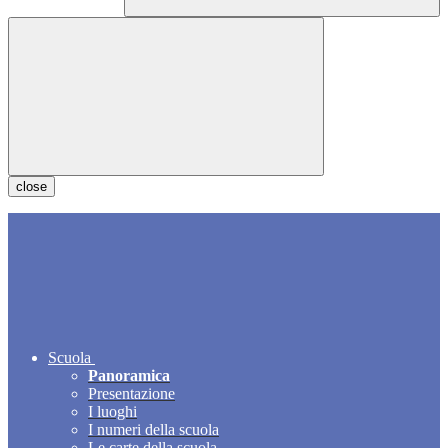
close
Scuola
Panoramica
Presentazione
I luoghi
I numeri della scuola
Le carte della scuola