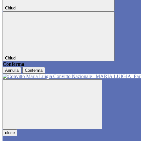
Chiudi
Chiudi
Conferma
Annulla
Conferma
Convitto Nazionale
MARIA LUIGIA
Pa
close