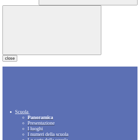
close
Scuola
Panoramica
Presentazione
I luoghi
I numeri della scuola
Le carte della scuola