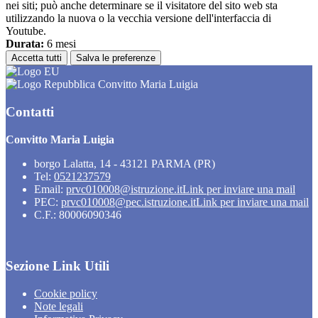
nei siti; può anche determinare se il visitatore del sito web sta
utilizzando la nuova o la vecchia versione dell'interfaccia di
Youtube.
Durata:
6 mesi
Accetta tutti
Salva le preferenze
Convitto Maria Luigia
Contatti
Convitto Maria Luigia
borgo Lalatta, 14 - 43121 PARMA (PR)
Tel:
0521237579
Email:
prvc010008@istruzione.it
Link per inviare una mail
PEC:
prvc010008@pec.istruzione.it
Link per inviare una mail
C.F.: 80006090346
Sezione Link Utili
Cookie policy
Note legali