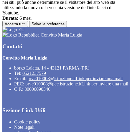
nei siti; può anche determinare se il visitatore del sito web sta
utilizzando la nuova o la vecchia versione dell'interfaccia di
Youtube.
Durata:
6 mesi
Accetta tutti
Salva le preferenze
Convitto Maria Luigia
Contatti
Convitto Maria Luigia
borgo Lalatta, 14 - 43121 PARMA (PR)
Tel:
0521237579
Email:
prvc010008@istruzione.it
Link per inviare una mail
PEC:
prvc010008@pec.istruzione.it
Link per inviare una mail
C.F.: 80006090346
Sezione Link Utili
Cookie policy
Note legali