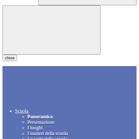
close
Scuola
Panoramica
Presentazione
I luoghi
I numeri della scuola
Le carte della scuola