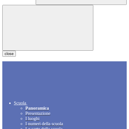
close
Scuola
Panoramica
Presentazione
I luoghi
I numeri della scuola
Le carte della scuola