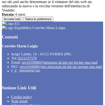
nei siti; può anche determinare se il visitatore del sito web sta
utilizzando la nuova o la vecchia versione dell'interfaccia di
Youtube.
Durata:
6 mesi
Accetta tutti
Salva le preferenze
Convitto Maria Luigia
Contatti
Convitto Maria Luigia
borgo Lalatta, 14 - 43121 PARMA (PR)
Tel:
0521237579
Email:
prvc010008@istruzione.it
Link per inviare una mail
PEC:
prvc010008@pec.istruzione.it
Link per inviare una mail
C.F.: 80006090346
Sezione Link Utili
Cookie policy
Note legali