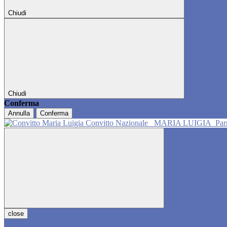
Chiudi
Chiudi
Conferma
Annulla
Conferma
Convitto Nazionale
MARIA LUIGIA
Pa
close