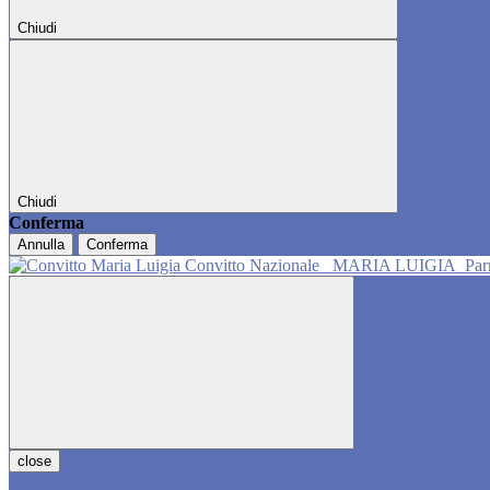
Chiudi
Chiudi
Conferma
Annulla
Conferma
Convitto Nazionale
MARIA LUIGIA
Pa
close