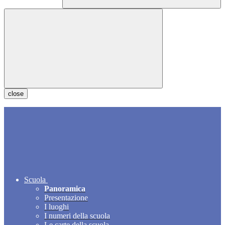
close
Scuola
Panoramica
Presentazione
I luoghi
I numeri della scuola
Le carte della scuola