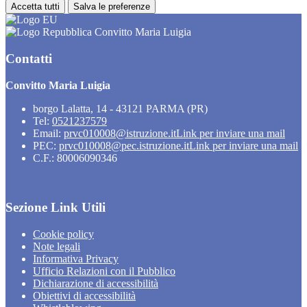
Accetta tutti
Salva le preferenze
Convitto Maria Luigia
Contatti
Convitto Maria Luigia
borgo Lalatta, 14 - 43121 PARMA (PR)
Tel:
0521237579
Email:
prvc010008@istruzione.it
Link per inviare una mail
PEC:
prvc010008@pec.istruzione.it
Link per inviare una mail
C.F.: 80006090346
Sezione Link Utili
Cookie policy
Note legali
Informativa Privacy
Ufficio Relazioni con il Pubblico
Dichiarazione di accessibilità
Obiettivi di accessibilità