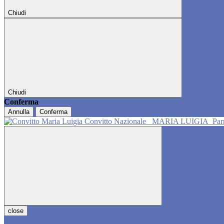
Chiudi
Chiudi
Conferma
Annulla
Conferma
Convitto Nazionale
MARIA LUIGIA
Pa
close