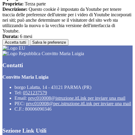
Proprieta:
Terza parte
Descrizione:
Questo cookie è impostato da Youtube per tenere
traccia delle preferenze dell'utente per i video di Youtube incorporati
nei siti; può anche determinare se il visitatore del sito web sta
utilizzando la nuova o la vecchia versione dell'interfaccia di
Youtube.
Durata:
6 mesi
Accetta tutti
Salva le preferenze
Convitto Maria Luigia
Contatti
Convitto Maria Luigia
borgo Lalatta, 14 - 43121 PARMA (PR)
Tel:
0521237579
Email:
prvc010008@istruzione.it
Link per inviare una mail
PEC:
prvc010008@pec.istruzione.it
Link per inviare una mail
C.F.: 80006090346
Sezione Link Utili