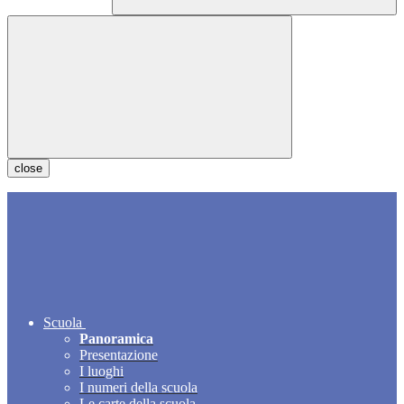
close
Scuola
Panoramica
Presentazione
I luoghi
I numeri della scuola
Le carte della scuola