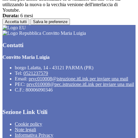
utilizzando la nuova o la vecchia versione dell'interfaccia di
Youtube.
Durata:
6 mesi
Accetta tutti
Salva le preferenze
Convitto Maria Luigia
Contatti
Convitto Maria Luigia
borgo Lalatta, 14 - 43121 PARMA (PR)
Tel:
0521237579
Email:
prvc010008@istruzione.it
Link per inviare una mail
PEC:
prvc010008@pec.istruzione.it
Link per inviare una mail
C.F.: 80006090346
Sezione Link Utili
Cookie policy
Note legali
Informativa Privacy