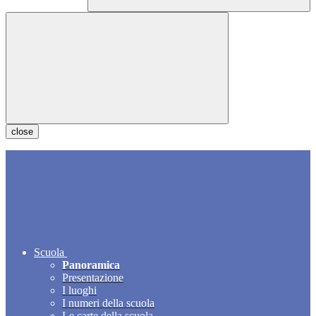
close
Scuola
Panoramica
Presentazione
I luoghi
I numeri della scuola
Le carte della scuola