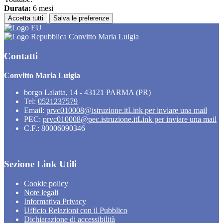
Durata:
6 mesi
Accetta tutti
Salva le preferenze
Convitto Maria Luigia
Contatti
Convitto Maria Luigia
borgo Lalatta, 14 - 43121 PARMA (PR)
Tel:
0521237579
Email:
prvc010008@istruzione.it
Link per inviare una mail
PEC:
prvc010008@pec.istruzione.it
Link per inviare una mail
C.F.: 80006090346
Sezione Link Utili
Cookie policy
Note legali
Informativa Privacy
Ufficio Relazioni con il Pubblico
Dichiarazione di accessibilità