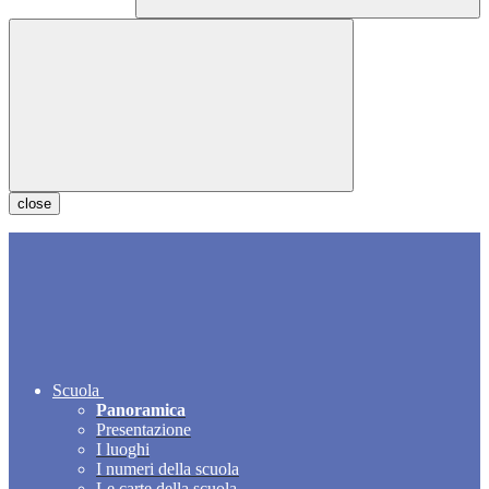
close
Scuola
Panoramica
Presentazione
I luoghi
I numeri della scuola
Le carte della scuola