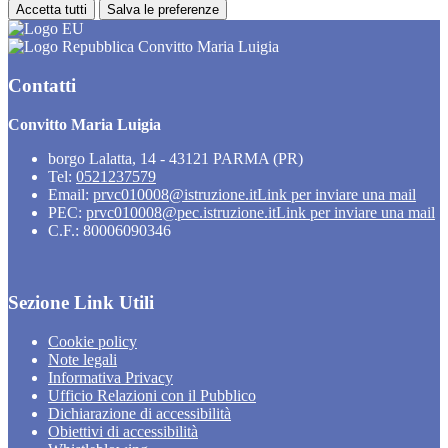
Accetta tutti
Salva le preferenze
Convitto Maria Luigia
Contatti
Convitto Maria Luigia
borgo Lalatta, 14 - 43121 PARMA (PR)
Tel:
0521237579
Email:
prvc010008@istruzione.it
Link per inviare una mail
PEC:
prvc010008@pec.istruzione.it
Link per inviare una mail
C.F.: 80006090346
Sezione Link Utili
Cookie policy
Note legali
Informativa Privacy
Ufficio Relazioni con il Pubblico
Dichiarazione di accessibilità
Obiettivi di accessibilità