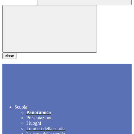
close
Scuola
Panoramica
Presentazione
I luoghi
I numeri della scuola
Le carte della scuola