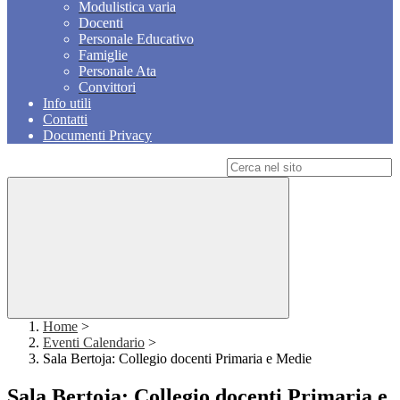
Modulistica varia
Docenti
Personale Educativo
Famiglie
Personale Ata
Convittori
Info utili
Contatti
Documenti Privacy
Campo di ricerca per le pagine del sito
Home
>
Eventi Calendario
>
Sala Bertoja: Collegio docenti Primaria e Medie
Sala Bertoja: Collegio docenti Primaria e