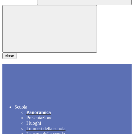
close
Scuola
Panoramica
Presentazione
I luoghi
I numeri della scuola
Le carte della scuola