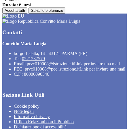
Durata:
6 mesi
Accetta tutti
Salva le preferenze
Convitto Maria Luigia
Contatti
Convitto Maria Luigia
borgo Lalatta, 14 - 43121 PARMA (PR)
Tel:
0521237579
Email:
prvc010008@istruzione.it
Link per inviare una mail
PEC:
prvc010008@pec.istruzione.it
Link per inviare una mail
C.F.: 80006090346
Sezione Link Utili
Cookie policy
Note legali
Informativa Privacy
Ufficio Relazioni con il Pubblico
Dichiarazione di accessibilità