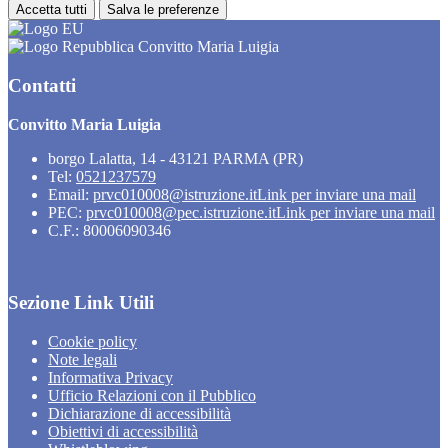
Accetta tutti
Salva le preferenze
Convitto Maria Luigia
Contatti
Convitto Maria Luigia
borgo Lalatta, 14 - 43121 PARMA (PR)
Tel:
0521237579
Email:
prvc010008@istruzione.it
Link per inviare una mail
PEC:
prvc010008@pec.istruzione.it
Link per inviare una mail
C.F.: 80006090346
Sezione Link Utili
Cookie policy
Note legali
Informativa Privacy
Ufficio Relazioni con il Pubblico
Dichiarazione di accessibilità
Obiettivi di accessibilità