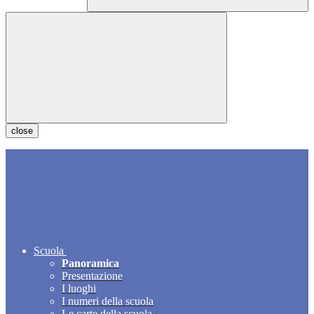
close
Scuola
Panoramica
Presentazione
I luoghi
I numeri della scuola
Le carte della scuola