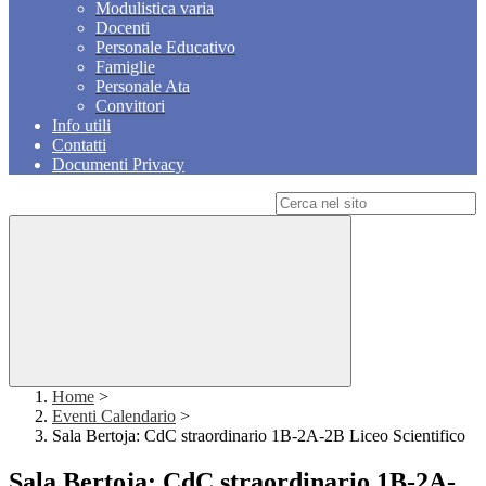
Modulistica varia
Docenti
Personale Educativo
Famiglie
Personale Ata
Convittori
Info utili
Contatti
Documenti Privacy
Campo di ricerca per le pagine del sito
Home
>
Eventi Calendario
>
Sala Bertoja: CdC straordinario 1B-2A-2B Liceo Scientifico
Sala Bertoja: CdC straordinario 1B-2A-