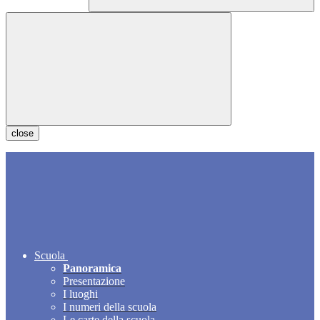
close
Scuola
Panoramica
Presentazione
I luoghi
I numeri della scuola
Le carte della scuola