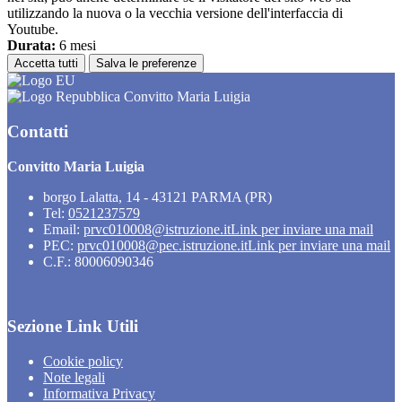
utilizzando la nuova o la vecchia versione dell'interfaccia di
Youtube.
Durata:
6 mesi
Accetta tutti
Salva le preferenze
Convitto Maria Luigia
Contatti
Convitto Maria Luigia
borgo Lalatta, 14 - 43121 PARMA (PR)
Tel:
0521237579
Email:
prvc010008@istruzione.it
Link per inviare una mail
PEC:
prvc010008@pec.istruzione.it
Link per inviare una mail
C.F.: 80006090346
Sezione Link Utili
Cookie policy
Note legali
Informativa Privacy