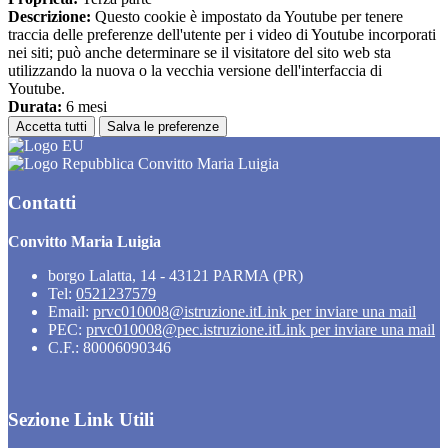
Descrizione:
Questo cookie è impostato da Youtube per tenere
traccia delle preferenze dell'utente per i video di Youtube incorporati
nei siti; può anche determinare se il visitatore del sito web sta
utilizzando la nuova o la vecchia versione dell'interfaccia di
Youtube.
Durata:
6 mesi
Accetta tutti
Salva le preferenze
Convitto Maria Luigia
Contatti
Convitto Maria Luigia
borgo Lalatta, 14 - 43121 PARMA (PR)
Tel:
0521237579
Email:
prvc010008@istruzione.it
Link per inviare una mail
PEC:
prvc010008@pec.istruzione.it
Link per inviare una mail
C.F.: 80006090346
Sezione Link Utili