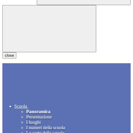
close
Scuola
Panoramica
Presentazione
I luoghi
I numeri della scuola
Le carte della scuola