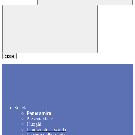
close
Scuola
Panoramica
Presentazione
I luoghi
I numeri della scuola
Le carte della scuola