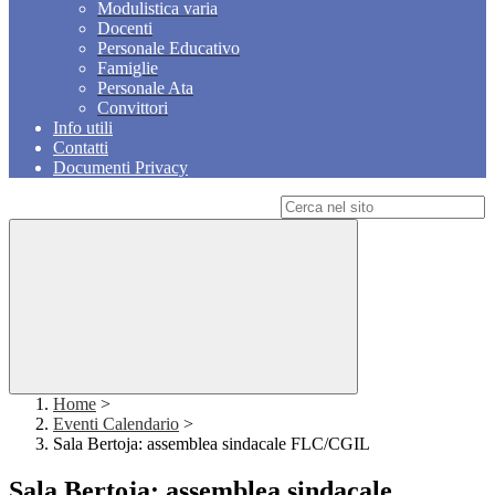
Modulistica varia
Docenti
Personale Educativo
Famiglie
Personale Ata
Convittori
Info utili
Contatti
Documenti Privacy
Campo di ricerca per le pagine del sito
Home
>
Eventi Calendario
>
Sala Bertoja: assemblea sindacale FLC/CGIL
Sala Bertoja: assemblea sindacale