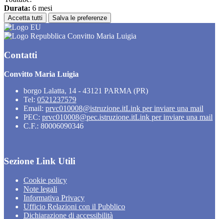
Durata:
6 mesi
Accetta tutti
Salva le preferenze
Convitto Maria Luigia
Contatti
Convitto Maria Luigia
borgo Lalatta, 14 - 43121 PARMA (PR)
Tel:
0521237579
Email:
prvc010008@istruzione.it
Link per inviare una mail
PEC:
prvc010008@pec.istruzione.it
Link per inviare una mail
C.F.: 80006090346
Sezione Link Utili
Cookie policy
Note legali
Informativa Privacy
Ufficio Relazioni con il Pubblico
Dichiarazione di accessibilità