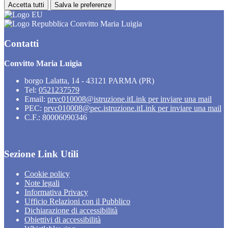
Accetta tutti
Salva le preferenze
Convitto Maria Luigia
Contatti
Convitto Maria Luigia
borgo Lalatta, 14 - 43121 PARMA (PR)
Tel:
0521237579
Email:
prvc010008@istruzione.it
Link per inviare una mail
PEC:
prvc010008@pec.istruzione.it
Link per inviare una mail
C.F.: 80006090346
Sezione Link Utili
Cookie policy
Note legali
Informativa Privacy
Ufficio Relazioni con il Pubblico
Dichiarazione di accessibilità
Obiettivi di accessibilità