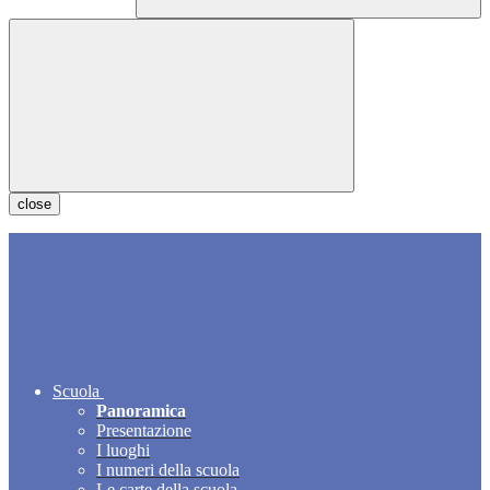
close
Scuola
Panoramica
Presentazione
I luoghi
I numeri della scuola
Le carte della scuola