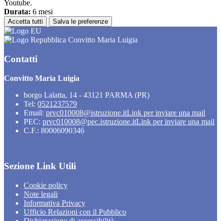
Youtube.
Durata:
6 mesi
Accetta tutti
Salva le preferenze
Convitto Maria Luigia
Contatti
Convitto Maria Luigia
borgo Lalatta, 14 - 43121 PARMA (PR)
Tel:
0521237579
Email:
prvc010008@istruzione.it
Link per inviare una mail
PEC:
prvc010008@pec.istruzione.it
Link per inviare una mail
C.F.: 80006090346
Sezione Link Utili
Cookie policy
Note legali
Informativa Privacy
Ufficio Relazioni con il Pubblico
Dichiarazione di accessibilità