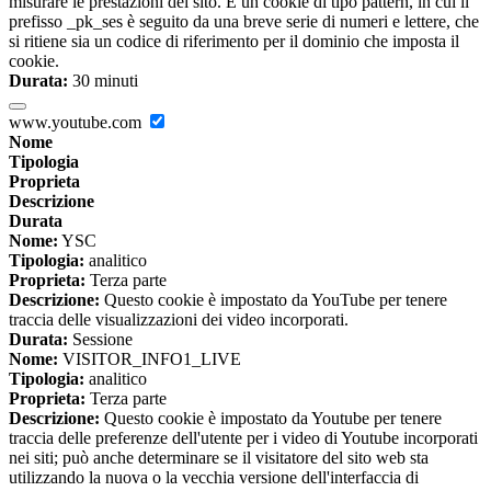
misurare le prestazioni del sito. È un cookie di tipo pattern, in cui il
prefisso _pk_ses è seguito da una breve serie di numeri e lettere, che
si ritiene sia un codice di riferimento per il dominio che imposta il
cookie.
Durata:
30 minuti
www.youtube.com
Nome
Tipologia
Proprieta
Descrizione
Durata
Nome:
YSC
Tipologia:
analitico
Proprieta:
Terza parte
Descrizione:
Questo cookie è impostato da YouTube per tenere
traccia delle visualizzazioni dei video incorporati.
Durata:
Sessione
Nome:
VISITOR_INFO1_LIVE
Tipologia:
analitico
Proprieta:
Terza parte
Descrizione:
Questo cookie è impostato da Youtube per tenere
traccia delle preferenze dell'utente per i video di Youtube incorporati
nei siti; può anche determinare se il visitatore del sito web sta
utilizzando la nuova o la vecchia versione dell'interfaccia di