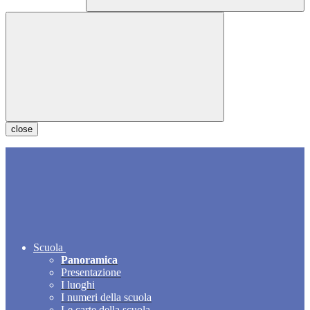
close
Scuola
Panoramica
Presentazione
I luoghi
I numeri della scuola
Le carte della scuola