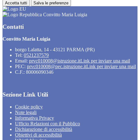
Accetta tutti
Salva le preferenze
Convitto Maria Luigia
Contatti
Convitto Maria Luigia
borgo Lalatta, 14 - 43121 PARMA (PR)
Tel:
0521237579
Email:
prvc010008@istruzione.it
Link per inviare una mail
PEC:
prvc010008@pec.istruzione.it
Link per inviare una mail
C.F.: 80006090346
Sezione Link Utili
Cookie policy
Note legali
Informativa Privacy
Ufficio Relazioni con il Pubblico
Dichiarazione di accessibilità
Obiettivi di accessibilità