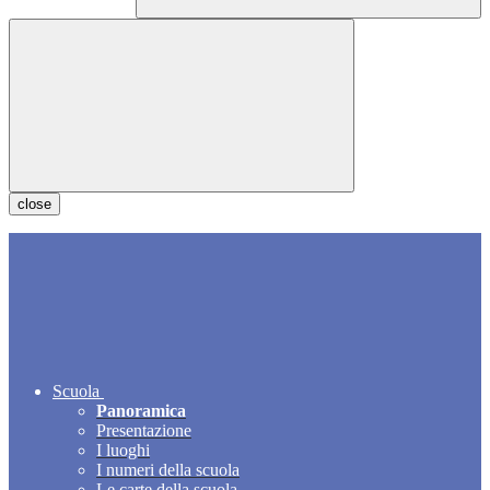
close
Scuola
Panoramica
Presentazione
I luoghi
I numeri della scuola
Le carte della scuola