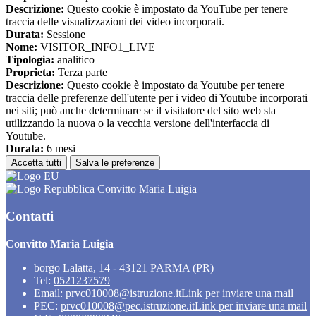
Descrizione:
Questo cookie è impostato da YouTube per tenere
traccia delle visualizzazioni dei video incorporati.
Durata:
Sessione
Nome:
VISITOR_INFO1_LIVE
Tipologia:
analitico
Proprieta:
Terza parte
Descrizione:
Questo cookie è impostato da Youtube per tenere
traccia delle preferenze dell'utente per i video di Youtube incorporati
nei siti; può anche determinare se il visitatore del sito web sta
utilizzando la nuova o la vecchia versione dell'interfaccia di
Youtube.
Durata:
6 mesi
Accetta tutti
Salva le preferenze
Convitto Maria Luigia
Contatti
Convitto Maria Luigia
borgo Lalatta, 14 - 43121 PARMA (PR)
Tel:
0521237579
Email:
prvc010008@istruzione.it
Link per inviare una mail
PEC:
prvc010008@pec.istruzione.it
Link per inviare una mail