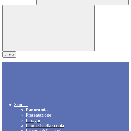
close
Scuola
Panoramica
Presentazione
I luoghi
I numeri della scuola
Le carte della scuola