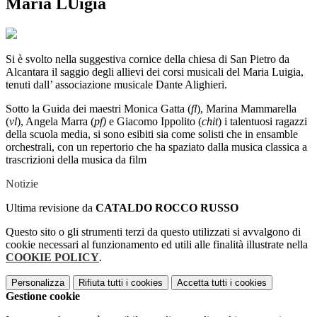
Maria LUigia
Si è svolto nella suggestiva cornice della chiesa di San Pietro da
Alcantara il saggio degli allievi dei corsi musicali del Maria Luigia,
tenuti dall’ associazione musicale Dante Alighieri.
Sotto la Guida
dei maestri Monica Gatta (
fl
), Marina Mammarella
(
vl
), Angela Marra (
pf)
e Giacomo Ippolito (
chit
) i talentuosi ragazzi
della scuola media, si sono esibiti sia come solisti che in ensamble
orchestrali, con un repertorio che ha spaziato dalla musica classica a
trascrizioni della musica da film
Notizie
Ultima revisione da
CATALDO ROCCO RUSSO
Questo sito o gli strumenti terzi da questo utilizzati si avvalgono di
cookie necessari al funzionamento ed utili alle finalità illustrate nella
COOKIE POLICY
.
Personalizza
Rifiuta tutti
i cookies
Accetta tutti
i cookies
Gestione cookie