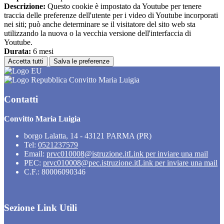
Descrizione:
Questo cookie è impostato da Youtube per tenere
traccia delle preferenze dell'utente per i video di Youtube incorporati
nei siti; può anche determinare se il visitatore del sito web sta
utilizzando la nuova o la vecchia versione dell'interfaccia di
Youtube.
Durata:
6 mesi
Accetta tutti
Salva le preferenze
Convitto Maria Luigia
Contatti
Convitto Maria Luigia
borgo Lalatta, 14 - 43121 PARMA (PR)
Tel:
0521237579
Email:
prvc010008@istruzione.it
Link per inviare una mail
PEC:
prvc010008@pec.istruzione.it
Link per inviare una mail
C.F.: 80006090346
Sezione Link Utili