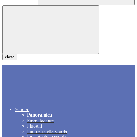
close
Scuola
Panoramica
Presentazione
I luoghi
I numeri della scuola
Le carte della scuola