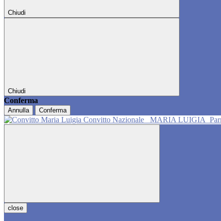
Chiudi
Chiudi
Conferma
Annulla
Conferma
Convitto Nazionale
MARIA LUIGIA
Pa
close