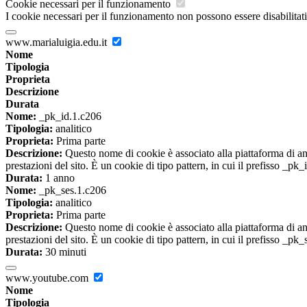
Cookie necessari per il funzionamento
I cookie necessari per il funzionamento non possono essere disabilitati.
www.marialuigia.edu.it
Nome
Tipologia
Proprieta
Descrizione
Durata
Nome:
_pk_id.1.c206
Tipologia:
analitico
Proprieta:
Prima parte
Descrizione:
Questo nome di cookie è associato alla piattaforma di ana
prestazioni del sito. È un cookie di tipo pattern, in cui il prefisso _pk
Durata:
1 anno
Nome:
_pk_ses.1.c206
Tipologia:
analitico
Proprieta:
Prima parte
Descrizione:
Questo nome di cookie è associato alla piattaforma di ana
prestazioni del sito. È un cookie di tipo pattern, in cui il prefisso _pk
Durata:
30 minuti
www.youtube.com
Nome
Tipologia