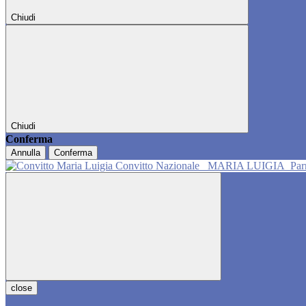
Chiudi
Chiudi
Conferma
Annulla
Conferma
Convitto Nazionale
MARIA LUIGIA
Pa
close