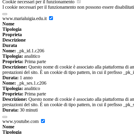
Cookie necessari per il funzionamento
I cookie necessari per il funzionamento non possono essere disabilitati.
www.marialuigia.edu.it
Nome
Tipologia
Proprieta
Descrizione
Durata
Nome:
_pk_id.1.c206
Tipologia:
analitico
Proprieta:
Prima parte
Descrizione:
Questo nome di cookie è associato alla piattaforma di ana
prestazioni del sito. È un cookie di tipo pattern, in cui il prefisso _pk
Durata:
1 anno
Nome:
_pk_ses.1.c206
Tipologia:
analitico
Proprieta:
Prima parte
Descrizione:
Questo nome di cookie è associato alla piattaforma di ana
prestazioni del sito. È un cookie di tipo pattern, in cui il prefisso _pk
Durata:
30 minuti
www.youtube.com
Nome
Tipologia