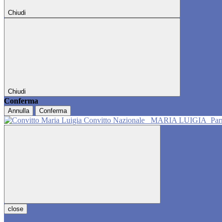
Chiudi
Chiudi
Conferma
Annulla
Conferma
Convitto Nazionale
MARIA LUIGIA
Pa
close