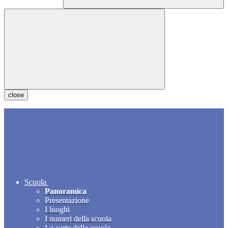
close
Scuola
Panoramica
Presentazione
I luoghi
I numeri della scuola
Le carte della scuola