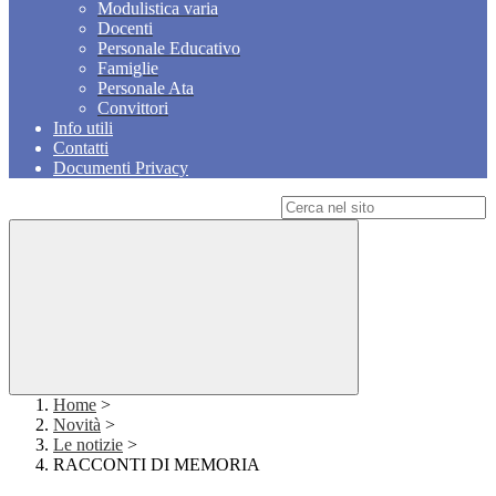
Modulistica varia
Docenti
Personale Educativo
Famiglie
Personale Ata
Convittori
Info utili
Contatti
Documenti Privacy
Campo di ricerca per le pagine del sito
Home
>
Novità
>
Le notizie
>
RACCONTI DI MEMORIA