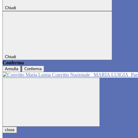
Chiudi
Chiudi
Conferma
Annulla
Conferma
Convitto Nazionale
MARIA LUIGIA
Pa
close