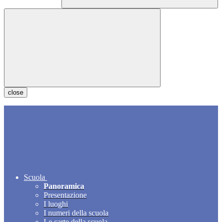
close
Scuola
Panoramica
Presentazione
I luoghi
I numeri della scuola
Le carte della scuola