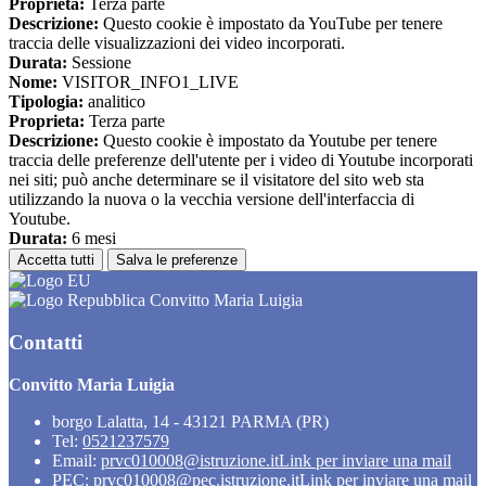
Proprieta:
Terza parte
Descrizione:
Questo cookie è impostato da YouTube per tenere
traccia delle visualizzazioni dei video incorporati.
Durata:
Sessione
Nome:
VISITOR_INFO1_LIVE
Tipologia:
analitico
Proprieta:
Terza parte
Descrizione:
Questo cookie è impostato da Youtube per tenere
traccia delle preferenze dell'utente per i video di Youtube incorporati
nei siti; può anche determinare se il visitatore del sito web sta
utilizzando la nuova o la vecchia versione dell'interfaccia di
Youtube.
Durata:
6 mesi
Accetta tutti
Salva le preferenze
Convitto Maria Luigia
Contatti
Convitto Maria Luigia
borgo Lalatta, 14 - 43121 PARMA (PR)
Tel:
0521237579
Email:
prvc010008@istruzione.it
Link per inviare una mail
PEC:
prvc010008@pec.istruzione.it
Link per inviare una mail