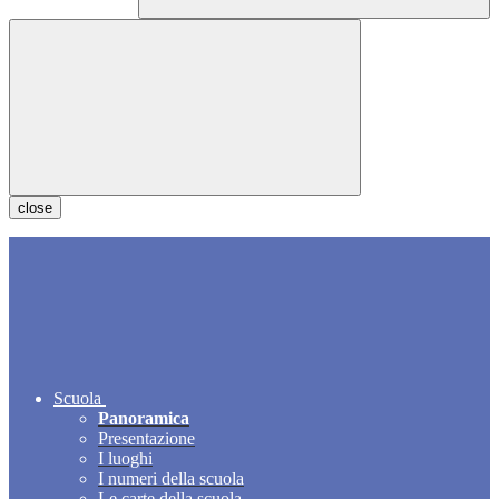
close
Scuola
Panoramica
Presentazione
I luoghi
I numeri della scuola
Le carte della scuola