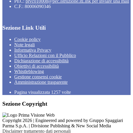
PEC:
prvc010008@pec.istruzione.it
Link per inviare una mail
C.F.: 80006090346
Sezione Link Utili
Cookie policy
Note legali
Informativa Privacy
Ufficio Relazioni con il Pubblico
Dichiarazione di accessibilità
Obiettivi di accessibilità
Whistleblowing
Gestione consensi cookie
Amministrazione trasparente
Pagina visualizzata
1257
volte
Sezione Copyright
Copyright 2026 | Engineered and powered by Gruppo Spaggiari
Parma S.p.A. | Divisione Publishing & New Social Media
Disclaimer trattamento dati personali