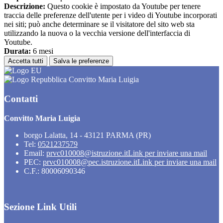
Descrizione:
Questo cookie è impostato da Youtube per tenere
traccia delle preferenze dell'utente per i video di Youtube incorporati
nei siti; può anche determinare se il visitatore del sito web sta
utilizzando la nuova o la vecchia versione dell'interfaccia di
Youtube.
Durata:
6 mesi
Accetta tutti
Salva le preferenze
Convitto Maria Luigia
Contatti
Convitto Maria Luigia
borgo Lalatta, 14 - 43121 PARMA (PR)
Tel:
0521237579
Email:
prvc010008@istruzione.it
Link per inviare una mail
PEC:
prvc010008@pec.istruzione.it
Link per inviare una mail
C.F.: 80006090346
Sezione Link Utili