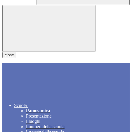
close
Scuola
Panoramica
Presentazione
I luoghi
I numeri della scuola
Le carte della scuola