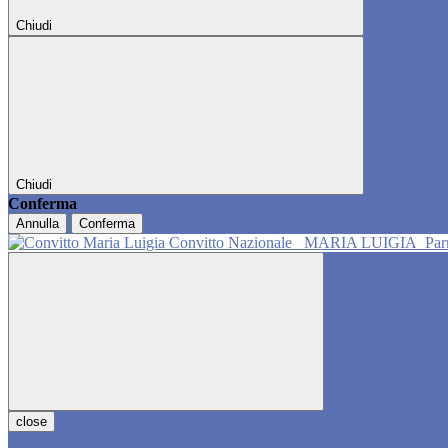
Chiudi
Chiudi
Conferma
Annulla
Conferma
Convitto Nazionale
MARIA LUIGIA
Pa
close