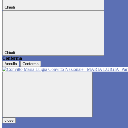
Chiudi
Chiudi
Conferma
Annulla
Conferma
Convitto Nazionale
MARIA LUIGIA
Pa
close