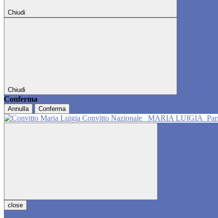
Chiudi
Chiudi
Conferma
Annulla
Conferma
Convitto Nazionale
MARIA LUIGIA
Pa
close