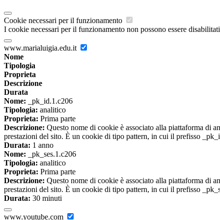
Cookie necessari per il funzionamento
I cookie necessari per il funzionamento non possono essere disabilitati.
www.marialuigia.edu.it
Nome
Tipologia
Proprieta
Descrizione
Durata
Nome:
_pk_id.1.c206
Tipologia:
analitico
Proprieta:
Prima parte
Descrizione:
Questo nome di cookie è associato alla piattaforma di ana
prestazioni del sito. È un cookie di tipo pattern, in cui il prefisso _pk
Durata:
1 anno
Nome:
_pk_ses.1.c206
Tipologia:
analitico
Proprieta:
Prima parte
Descrizione:
Questo nome di cookie è associato alla piattaforma di ana
prestazioni del sito. È un cookie di tipo pattern, in cui il prefisso _pk
Durata:
30 minuti
www.youtube.com