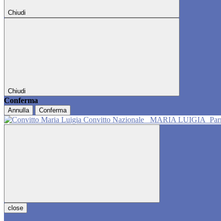
Chiudi
Chiudi
Conferma
Annulla
Conferma
Convitto Nazionale
MARIA LUIGIA
Pa
close