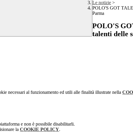
Le notizie
>
POLO'S GOT TALENT: u
Parma
POLO'S GOT 
talenti delle
kie necessari al funzionamento ed utili alle finalità illustrate nella
COO
attaforma e non è possibile disabilitarli.
isionare la
COOKIE POLICY
.