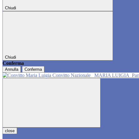
Chiudi
Chiudi
Conferma
Annulla
Conferma
Convitto Nazionale
MARIA LUIGIA
Pa
close