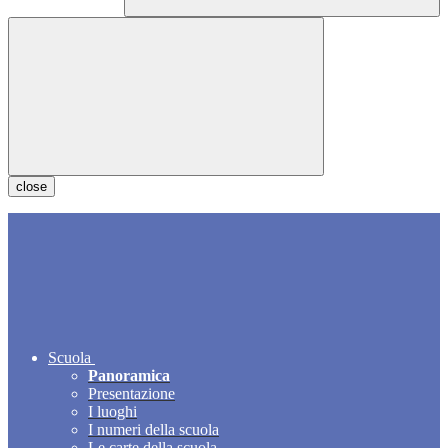
close
Scuola
Panoramica
Presentazione
I luoghi
I numeri della scuola
Le carte della scuola