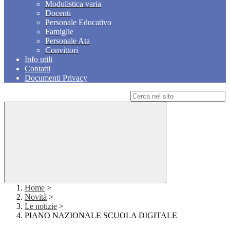
Modulistica varia
Docenti
Personale Educativo
Famiglie
Personale Ata
Convittori
Info utili
Contatti
Documenti Privacy
Campo di ricerca per le pagine del sito
Home
>
Novità
>
Le notizie
>
PIANO NAZIONALE SCUOLA DIGITALE