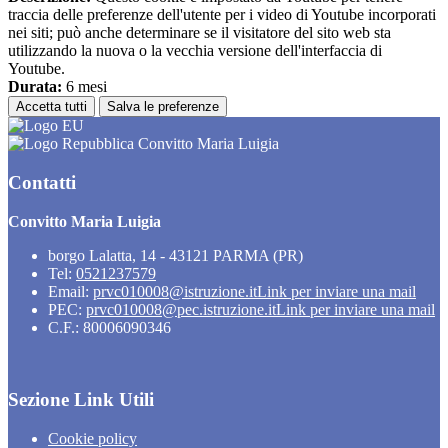
traccia delle preferenze dell'utente per i video di Youtube incorporati
nei siti; può anche determinare se il visitatore del sito web sta
utilizzando la nuova o la vecchia versione dell'interfaccia di
Youtube.
Durata:
6 mesi
Accetta tutti
Salva le preferenze
Convitto Maria Luigia
Contatti
Convitto Maria Luigia
borgo Lalatta, 14 - 43121 PARMA (PR)
Tel:
0521237579
Email:
prvc010008@istruzione.it
Link per inviare una mail
PEC:
prvc010008@pec.istruzione.it
Link per inviare una mail
C.F.: 80006090346
Sezione Link Utili
Cookie policy