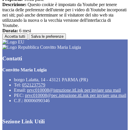
Descrizione:
Questo cookie è impostato da Youtube per tenere
traccia delle preferenze dell'utente per i video di Youtube incorporati
nei siti; può anche determinare se il visitatore del sito web sta
utilizzando la nuova o la vecchia versione dell'interfaccia di
Youtube.
Durata:
6 mesi
Accetta tutti
Salva le preferenze
Convitto Maria Luigia
Contatti
Convitto Maria Luigia
borgo Lalatta, 14 - 43121 PARMA (PR)
Tel:
0521237579
Email:
prvc010008@istruzione.it
Link per inviare una mail
PEC:
prvc010008@pec.istruzione.it
Link per inviare una mail
C.F.: 80006090346
Sezione Link Utili