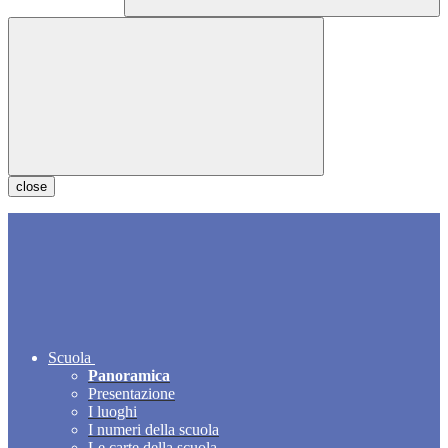
close
Scuola
Panoramica
Presentazione
I luoghi
I numeri della scuola
Le carte della scuola